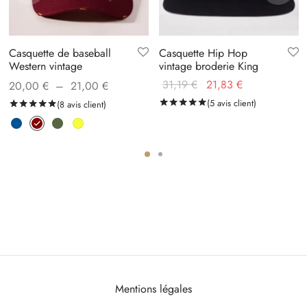
Casquette de baseball
Casquette Hip Hop
Western vintage
vintage broderie King
Plage
Le prix
Le prix
31,19
€
21,83
€
20,00
€
–
21,00
€
de prix :
initial
actuel
notations client
Noté
(
5
avis client)
sur 5 basé sur
5
no
Noté
(
8
avis client)
sur 5 basé sur
8
notations client
20,00 €
était :
est :
à
31,19 €.
21,83 €.
21,00 €
Mentions légales