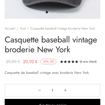
Accueil
/
Tout
/
Casquette baseball vintage broderie New York
Casquette baseball vintage
broderie New York
Le prix
Le prix
29,89
€
20,92
€
30
%
Off
(
6
avis client)
Noté
sur 5 bas
initial
actuel
Casquette de baseball vintage avec broderie New York.
était :
est :
29,89 €.
20,92 €.