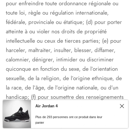
pour enfreindre toute ordonnance régionale ou
toute loi, règle ou régulation internationale,
fédérale, provinciale ou étatique; (d) pour porter
atteinte à ou violer nos droits de propriété
intellectuelle ou ceux de tierces parties; (e) pour
harceler, maltraiter, insulter, blesser, diffamer,
calomnier, dénigrer, intimider ou discriminer
quiconque en fonction du sexe, de l’orientation
sexuelle, de la religion, de l’origine ethnique, de
la race, de l’âge, de l’origine nationale, ou d’un
handicap; (f) pour soumettre des renseignements
faux ou trompeurs; (g) pour téléverser ou
Air Jordan 4
transmettre des virus ou tout autre type de code
Plus de 293 personnes ont ce produit dans leur
panier
malveillant qui sera ou pourrait être utilisé de