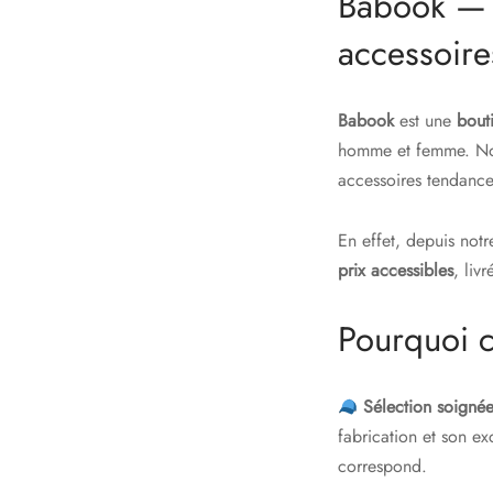
Babook — V
accessoir
Babook
est une
bout
homme et femme. Nous
accessoires tendance
En effet, depuis notr
prix accessibles
, liv
Pourquoi c
Sélection soigné
fabrication et son exc
correspond.