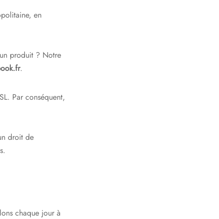
politaine, en
un produit ? Notre
ook.fr
.
SSL. Par conséquent,
n droit de
s.
llons chaque jour à