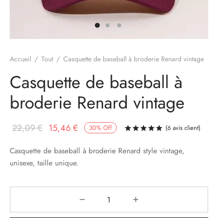
Accueil
/
Tout
/
Casquette de baseball à broderie Renard vintage
Casquette de baseball à
broderie Renard vintage
Le prix
Le prix
22,09
€
15,46
€
30
%
Off
(
6
avis client)
Noté
sur 5 bas
initial
actuel
Casquette de baseball à broderie Renard style vintage,
était :
est :
unisexe, taille unique.
22,09 €.
15,46 €.