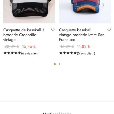
Casquette de baseball à
Casquette baseball
broderie Crocodile
vintage broderie lettre San
vintage
Francisco
Le prix
Le prix
Le prix
Le prix
22,09
€
15,46
€
16,89
€
11,82
€
notations client
initial
actuel
initial
actuel
Noté
(
6
avis client)
sur 5 basé sur
6
notations client
Noté
(
5
avis client)
sur 5 basé sur
5
no
était :
est :
était :
est :
22,09 €.
15,46 €.
16,89 €.
11,82 €.
Mentions légales