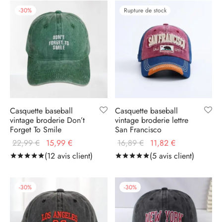
31,19 €.
21,83 €.
22,09 €.
15,46 €.
-
30
%
Rupture de stock
Casquette baseball
Casquette baseball
vintage broderie Don’t
vintage broderie lettre
Forget To Smile
San Francisco
Le prix
Le prix
Le prix
Le prix
22,99
€
15,99
€
16,89
€
11,82
€
initial
actuel
initial
actuel
(
12
avis client)
(
5
avis client)
Noté
sur 5 basé sur
12
notations client
Noté
sur 5 basé sur
5
no
était :
est :
était :
est :
22,99 €.
15,99 €.
16,89 €.
11,82 €.
-
30
%
-
30
%