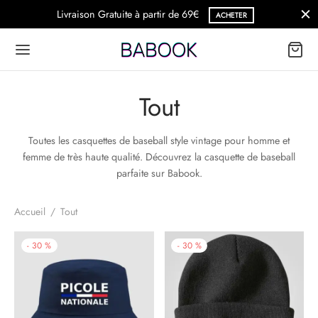
Livraison Gratuite à partir de 69€
ACHETER
Tout
Toutes les casquettes de baseball style vintage pour homme et
femme de très haute qualité. Découvrez la casquette de baseball
parfaite sur Babook.
Accueil
/
Tout
-
30
%
-
30
%