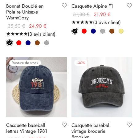
Bonnet Doublé en
Casquette Alpine F1
Polaire Unisexe
Le prix
Le prix
31,30
€
21,90
€
WarmCozy
initial
actuel
(
3
avis client)
Noté
sur 5 basé sur
3
no
Le prix
Le prix
35,50
€
24,90
€
était :
est :
initial
actuel
(
3
avis client)
Noté
sur 5 basé sur
3
notations client
31,30 €.
21,90 €.
était :
est :
35,50 €.
24,90 €.
Rupture de stock
-
30
%
Casquette baseball
Casquette baseball
lettres Vintage 1981
vintage broderie
Brooklyn