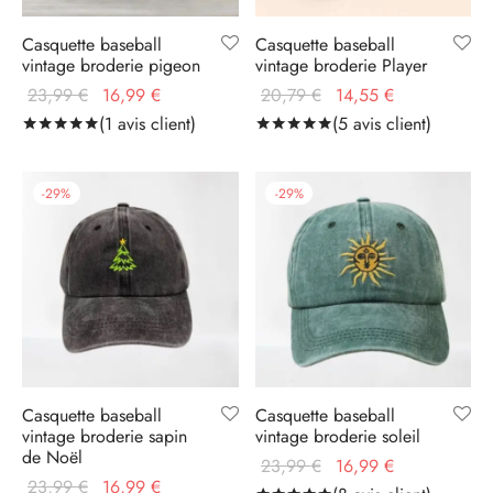
Casquette baseball
Casquette baseball
vintage broderie pigeon
vintage broderie Player
Le prix
Le prix
Le prix
Le prix
23,99
€
16,99
€
20,79
€
14,55
€
initial
actuel
initial
actuel
(
1
avis client)
(
5
avis client)
Noté
sur 5 basé sur
1
notation client
Noté
sur 5 basé sur
5
no
était :
est :
était :
est :
23,99 €.
16,99 €.
20,79 €.
14,55 €.
-
29
%
-
29
%
Casquette baseball
Casquette baseball
vintage broderie sapin
vintage broderie soleil
de Noël
Le prix
Le prix
23,99
€
16,99
€
Le prix
Le prix
23,99
€
16,99
€
initial
actuel