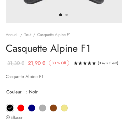
Accueil
/
Tout
/
Casquette Alpine F1
Casquette Alpine F1
Le prix
Le prix
31,30
€
21,90
€
30
%
Off
(
3
avis client)
Noté
sur 5 bas
initial
actuel
Casquette Alpine F1.
était :
est :
31,30 €.
21,90 €.
Couleur
: Noir
Effacer