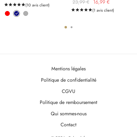
Le prix
Le prix
23,99
€
16,99
€
de prix :
Noté
(
10
avis client)
sur 5 basé sur
10
notations client
initial
actuel
2
notations client
Noté
(
1
avis client)
sur 5 basé sur
1
no
30,00 €
était :
est :
à
23,99 €.
16,99 €.
32,00 €
Mentions légales
Politique de confidentialité
CGVU
Politique de remboursement
Qui sommes-nous
Contact