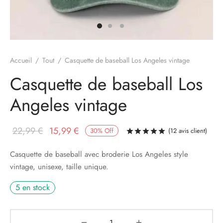
Accueil
/
Tout
/
Casquette de baseball Los Angeles vintage
Casquette de baseball Los
Angeles vintage
Le prix
Le prix
22,99
€
15,99
€
30
%
Off
(
12
avis client)
Noté
sur 5 basé
initial
actuel
Casquette de baseball avec broderie Los Angeles style
était :
est :
vintage, unisexe, taille unique.
22,99 €.
15,99 €.
5 en stock