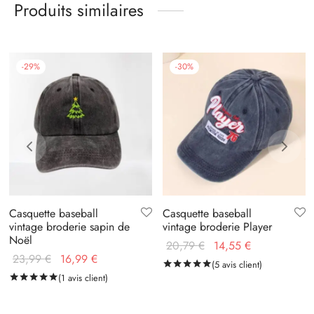
Produits similaires
-
29
%
-
30
%
Casquette baseball
Casquette baseball
vintage broderie sapin de
vintage broderie Player
Noël
Le prix
Le prix
20,79
€
14,55
€
Le prix
Le prix
23,99
€
16,99
€
initial
actuel
4
notations client
Noté
(
5
avis client)
sur 5 basé sur
5
no
initial
actuel
Noté
(
1
avis client)
sur 5 basé sur
1
notation client
était :
est :
était :
est :
20,79 €.
14,55 €.
23,99 €.
16,99 €.