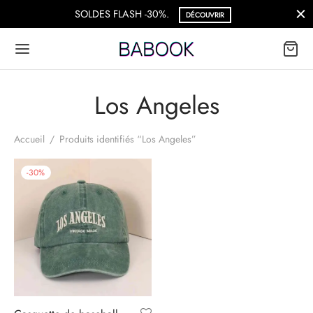
SOLDES FLASH -30%.
DÉCOUVRIR
Los Angeles
Accueil
/
Produits identifiés “Los Angeles”
-
30
%