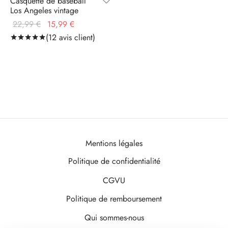
Casquette de baseball
Los Angeles vintage
Le prix
Le prix
22,99
€
15,99
€
initial
actuel
(
12
avis client)
Noté
sur 5 basé sur
12
notations client
était :
est :
22,99 €.
15,99 €.
Mentions légales
Politique de confidentialité
CGVU
Politique de remboursement
Qui sommes-nous