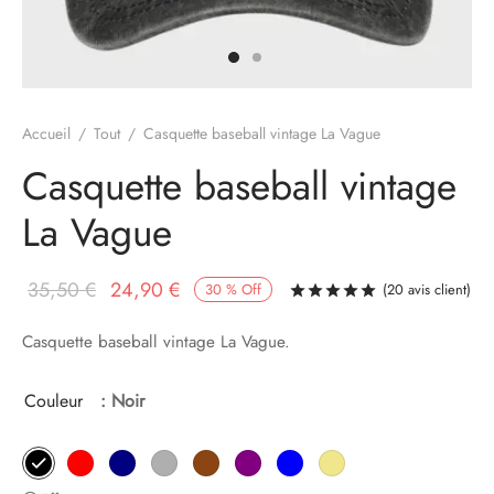
Accueil
/
Tout
/
Casquette baseball vintage La Vague
Casquette baseball vintage
La Vague
Le prix
Le prix
35,50
€
24,90
€
30
%
Off
(
20
avis client)
Noté
sur 5 ba
initial
actuel
Casquette baseball vintage La Vague.
était :
est :
35,50 €.
24,90 €.
Couleur
: Noir