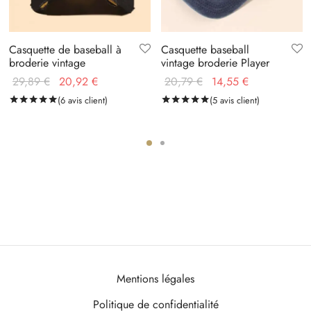
Casquette de baseball à
Casquette baseball
broderie vintage
vintage broderie Player
Le prix
Le prix
Le prix
Le prix
29,89
€
20,92
€
20,79
€
14,55
€
initial
actuel
initial
actuel
Noté
(
6
avis client)
sur 5 basé sur
6
notations client
Noté
(
5
avis client)
sur 5 basé sur
5
no
notations client
était :
est :
était :
est :
29,89 €.
20,92 €.
20,79 €.
14,55 €.
Mentions légales
Politique de confidentialité