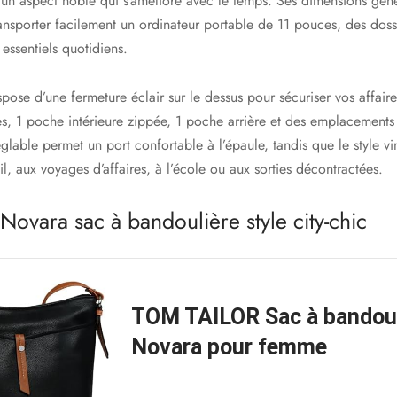
t un aspect noble qui s’améliore avec le temps. Ses dimensions gén
ansporter facilement un ordinateur portable de 11 pouces, des doss
 essentiels quotidiens.
spose d’une fermeture éclair sur le dessus pour sécuriser vos affai
es, 1 poche intérieure zippée, 1 poche arrière et des emplacements
glable permet un port confortable à l’épaule, tandis que le style v
il, aux voyages d’affaires, à l’école ou aux sorties décontractées.
ovara sac à bandoulière style city-chic
TOM TAILOR Sac à bandoul
Novara pour femme