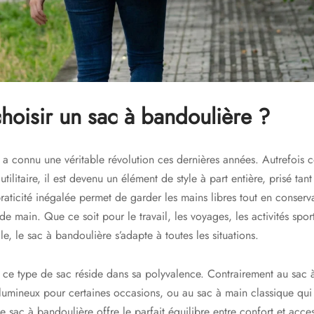
hoisir un sac à bandoulière ?
 a connu une véritable révolution ces dernières années. Autrefois
tilitaire, il est devenu un élément de style à part entière, prisé ta
aticité inégalée permet de garder les mains libres tout en conserva
 de main. Que ce soit pour le travail, les voyages, les activités spo
le, le sac à bandoulière s’adapte à toutes les situations.
 ce type de sac réside dans sa polyvalence. Contrairement au sac à
lumineux pour certaines occasions, ou au sac à main classique qui 
 sac à bandoulière offre le parfait équilibre entre confort et access