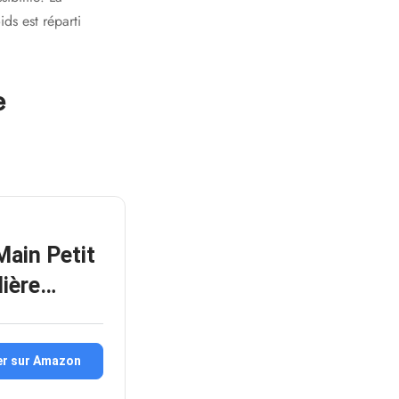
ds est réparti
e
ain Petit
lière…
er sur Amazon