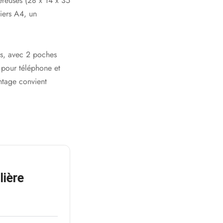
éreuses (28 x 14 x 35
iers A4, un
res, avec 2 poches
 pour téléphone et
intage convient
ière