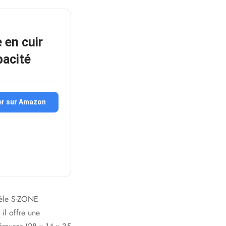
 en cuir
pacité
er sur Amazon
dèle S-ZONE
 il offre une