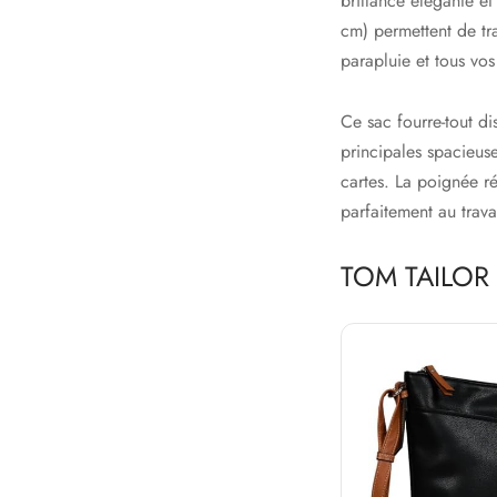
brillance élégante e
cm) permettent de tr
parapluie et tous vos
Ce sac fourre-tout di
principales spacieus
cartes. La poignée ré
parfaitement au trava
TOM TAILOR N