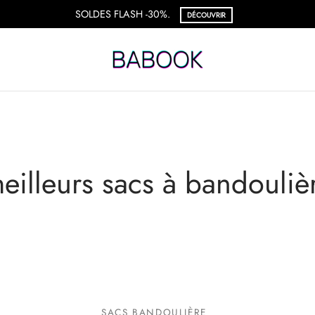
SOLDES FLASH -30%.
DÉCOUVRIR
eilleurs sacs à bandouliè
SACS BANDOULIÈRE