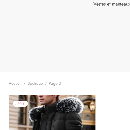
Vestes et mantea
Accueil
/
Boutique
/
Page 3
-
30
%