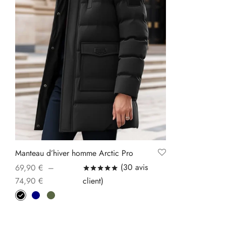
Manteau d’hiver homme Arctic Pro
(
30
avis
69,90
€
–
Noté
sur 5 basé sur
30
notations cl
Plage
client)
74,90
€
de
Ce
Choix des options
prix :
produit
69,90 €
a