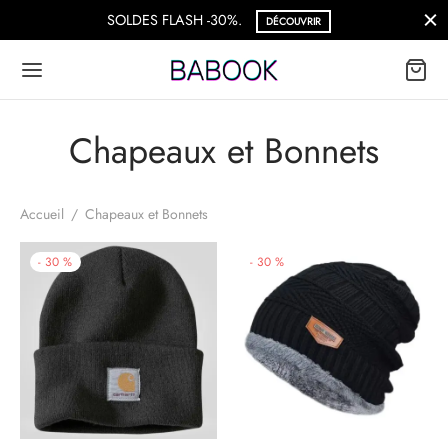
SOLDES FLASH -30%.
DÉCOUVRIR
Chapeaux et Bonnets
Accueil
/
Chapeaux et Bonnets
-
30
%
-
30
%