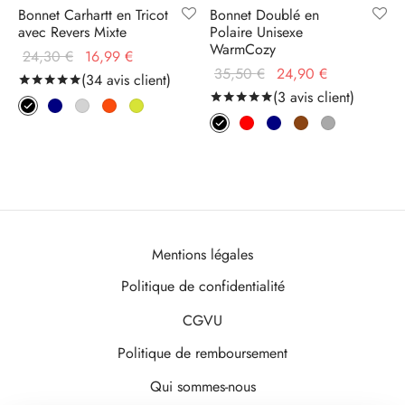
Bonnet Carhartt en Tricot
Bonnet Doublé en
avec Revers Mixte
Polaire Unisexe
WarmCozy
Le prix
Le prix
24,30
€
16,99
€
Le prix
Le prix
35,50
€
24,90
€
initial
actuel
(
34
avis client)
Noté
sur 5 basé sur
34
notations client
initial
actuel
(
3
avis client)
Noté
sur 5 basé sur
3
no
était :
est :
était :
est :
24,30 €.
16,99 €.
35,50 €.
24,90 €.
Mentions légales
Politique de confidentialité
CGVU
Politique de remboursement
Qui sommes-nous