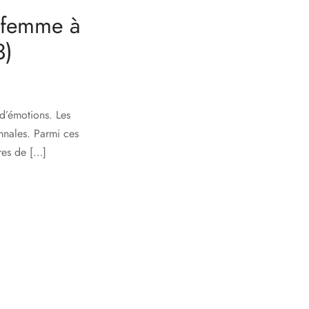
t femme à
3)
 d’émotions. Les
omnales. Parmi ces
ires de […]