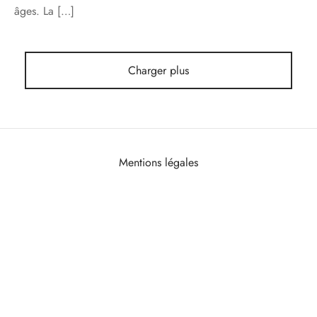
âges. La […]
Charger plus
Mentions légales
Politique de confidentialité
CGVU
Politique de remboursement
Qui sommes-nous
Contact