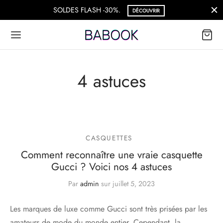
SOLDES FLASH -30%.
DÉCOUVRIR
4 astuces
CASQUETTES
Comment reconnaître une vraie casquette
Gucci ? Voici nos 4 astuces
Par
admin
sur
juillet 5, 2023
Les marques de luxe comme Gucci sont très prisées par les
amateurs de mode du monde entier. Cependant, la