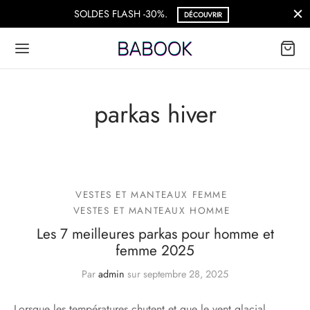
SOLDES FLASH -30%.
DÉCOUVRIR
parkas hiver
VESTES ET MANTEAUX FEMME
VESTES ET MANTEAUX HOMME
Les 7 meilleures parkas pour homme et
femme 2025
Par
admin
sur
septembre 28, 2025
Lorsque les températures chutent et que le vent glacial