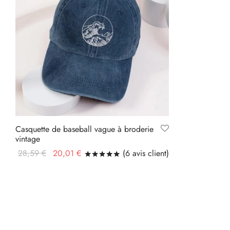
Casquette de baseball vague à broderie
vintage
Le prix
Le prix
28,59
€
20,01
€
(
6
avis client)
Noté
sur 5 basé sur
6
notations cli
initial
actuel
Lire la suite
était :
est :
28,59 €.
20,01 €.