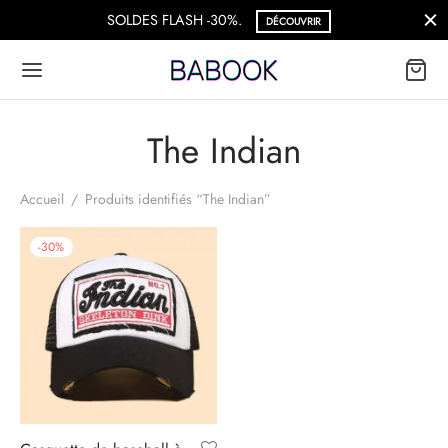
SOLDES FLASH -30%.
DÉCOUVRIR
The Indian
Accueil
/
Produits identifiés “The Indian”
-
30
%