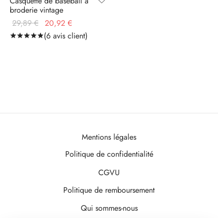
Casquette de baseball à
broderie vintage
Le prix
Le prix
29,89
€
20,92
€
initial
actuel
(
6
avis client)
Noté
sur 5 basé sur
6
notations client
était :
est :
29,89 €.
20,92 €.
Mentions légales
Politique de confidentialité
CGVU
Politique de remboursement
Qui sommes-nous