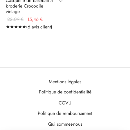
Casquette de baseball à
broderie Crocodile
vintage
Le prix
Le prix
22,09
€
15,46
€
initial
actuel
(
6
avis client)
Noté
sur 5 basé sur
6
notations client
était :
est :
22,09 €.
15,46 €.
Mentions légales
Politique de confidentialité
CGVU
Politique de remboursement
Qui sommes-nous