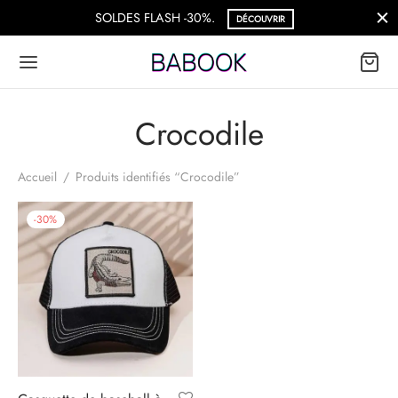
SOLDES FLASH -30%.
DÉCOUVRIR
Crocodile
Accueil
/
Produits identifiés “Crocodile”
-
30
%