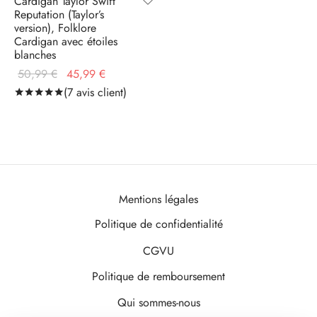
Cardigan Taylor Swift
Reputation (Taylor’s
version), Folklore
Cardigan avec étoiles
blanches
Le prix
Le prix
50,99
€
45,99
€
initial
actuel
(
7
avis client)
Noté
sur 5 basé sur
7
notations client
était :
est :
50,99 €.
45,99 €.
Mentions légales
Politique de confidentialité
CGVU
Politique de remboursement
Qui sommes-nous