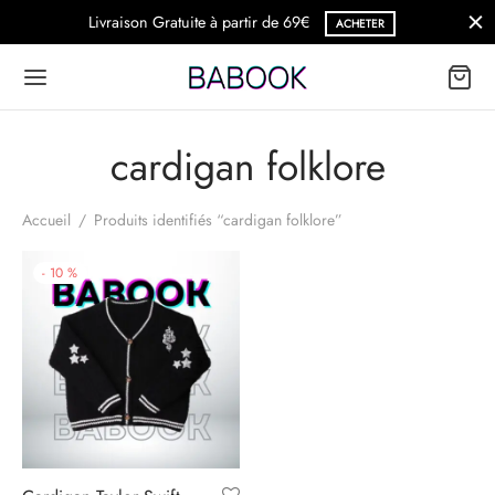
Livraison Gratuite à partir de 69€
ACHETER
cardigan folklore
Accueil
/
Produits identifiés “cardigan folklore”
-
10
%