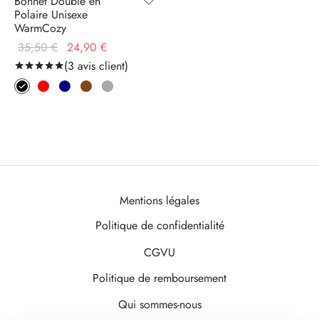
Bonnet Doublé en
Polaire Unisexe
WarmCozy
Le prix
Le prix
35,50
€
24,90
€
initial
actuel
(
3
avis client)
Noté
sur 5 basé sur
3
notations client
était :
est :
35,50 €.
24,90 €.
Mentions légales
Politique de confidentialité
CGVU
Politique de remboursement
Qui sommes-nous