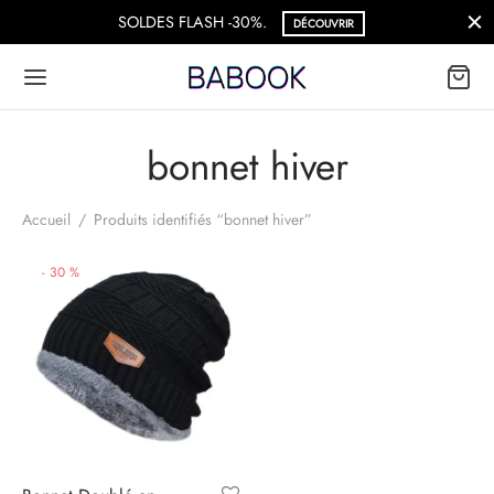
SOLDES FLASH -30%.
DÉCOUVRIR
bonnet hiver
Accueil
/
Produits identifiés “bonnet hiver”
-
30
%